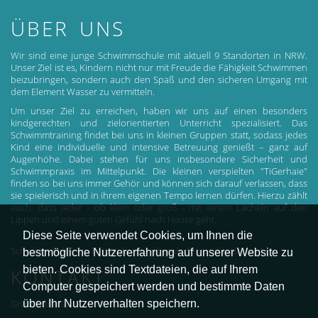
ÜBER UNS
Wir sind eine junge Schwimmschule mit aktuell 9 Standorten in NRW.
Unser Ziel ist es, Kindern nicht nur mit Freude die Fähigkeit Schwimmen
beizubringen, sondern auch den Spaß und den sicheren Umgang mit
dem Element Wasser zu vermitteln.
Um unser Ziel zu erreichen, haben wir uns auf einen besonders
kindgerechten und zielorientierten Unterricht spezialisiert. Das
Schwimmtraining findet bei uns in kleinen Gruppen statt, sodass jedes
Kind eine individuelle und intensive Betreuung genießt – ganz auf
Augenhöhe. Dabei stehen für uns insbesondere Sicherheit und
Schwimmpraxis im Mittelpunkt. Die kleinen verspielten "TiGerhaie"
finden so bei uns immer Gehör und können sich darauf verlassen, dass
sie spielerisch und in ihrem eigenen Tempo lernen dürfen. Hierzu zählt
auch, dass jeder - ob klein oder groß - mit einem Lächeln auf den
Lippen und einem guten Gefühl nach Hause geht.
Diese Seite verwendet Cookies, um Ihnen die
Schwimmen lernen heisst: Ängste überwinden und loslassen!
bestmögliche Nutzererfahrung auf unserer Website zu
bieten. Cookies sind Textdateien, die auf Ihrem
KONTAKT
Computer gespeichert werden und bestimmte Daten
über Ihr Nutzerverhalten speichern.
Grünstraße 97