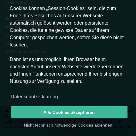
46483 Wesel
Cookies können „Session-Cookies“ sein, die zum
Ende Ihres Besuches auf unserer Webseite
Mobil:
0159 0125 8 216
automatisch gelöscht werden oder persistente
Montag bis Mittwoch und Freitag
Cookies, die für eine gewisse Dauer auf ihrem
08:30 Uhr bis 13:30 Uhr
Computer gespeichert werden, sofern Sie diese nicht
Donnerstag
löschen.
08:30 Uhr bis 13:00 Uhr
Dann ist es uns möglich, Ihren Browser beim
E-Mail: info@tigerhaie.de
nächsten Aufruf unserer Webseite wiederzuerkennen
und Ihnen Funktionen entsprechend Ihrer bisherigen
Nutzung zur Verfügung zu stellen.
Datenschutzerklärung
Impressum
|
Datenschutz
|
Erklärung zur Barrierefreiheit
|
Allgemeine
Alle Cookies akzeptieren
Geschäftsbedingungen
|
Vertrag widerrufen
2026 © Bäder-Service Niederrhein GmbH. Alle Rechte vorbehalten.
Nicht technisch notwendige Cookies ablehnen
Unterstützt durch die
Kursverwaltungssoftware für Schwimmschulen
.