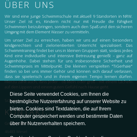
ÜBER UNS
Wir sind eine junge Schwimmschule mit aktuell 9 Standorten in NRW.
Unser Ziel ist es, Kindern nicht nur mit Freude die Fähigkeit
Schwimmen beizubringen, sondern auch den Spaß und den sicheren
Umgang mit dem Element Wasser zu vermitteln.
Um unser Ziel zu erreichen, haben wir uns auf einen besonders
kindgerechten und zielorientierten Unterricht spezialisiert. Das
Schwimmtraining findet bei uns in kleinen Gruppen statt, sodass jedes
Kind eine individuelle und intensive Betreuung genießt – ganz auf
Augenhöhe. Dabei stehen für uns insbesondere Sicherheit und
Schwimmpraxis im Mittelpunkt. Die kleinen verspielten "TiGerhaie"
finden so bei uns immer Gehör und können sich darauf verlassen,
dass sie spielerisch und in ihrem eigenen Tempo lernen dürfen.
Hierzu zählt auch, dass jeder - ob klein oder groß - mit einem Lächeln
auf den Lippen und einem guten Gefühl nach Hause geht.
Diese Seite verwendet Cookies, um Ihnen die
Schwimmen lernen heisst: Ängste überwinden und loslassen!
bestmögliche Nutzererfahrung auf unserer Website zu
bieten. Cookies sind Textdateien, die auf Ihrem
KONTAKT
Computer gespeichert werden und bestimmte Daten
über Ihr Nutzerverhalten speichern.
Grünstraße 97
46483 Wesel