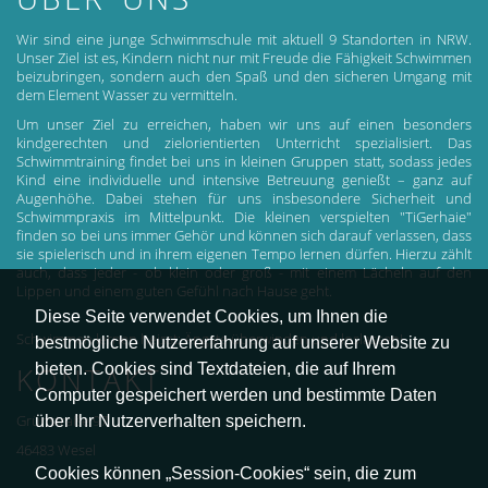
Wir sind eine junge Schwimmschule mit aktuell 9 Standorten in NRW.
Unser Ziel ist es, Kindern nicht nur mit Freude die Fähigkeit Schwimmen
beizubringen, sondern auch den Spaß und den sicheren Umgang mit
dem Element Wasser zu vermitteln.
Um unser Ziel zu erreichen, haben wir uns auf einen besonders
kindgerechten und zielorientierten Unterricht spezialisiert. Das
Schwimmtraining findet bei uns in kleinen Gruppen statt, sodass jedes
Kind eine individuelle und intensive Betreuung genießt – ganz auf
Augenhöhe. Dabei stehen für uns insbesondere Sicherheit und
Schwimmpraxis im Mittelpunkt. Die kleinen verspielten "TiGerhaie"
finden so bei uns immer Gehör und können sich darauf verlassen, dass
sie spielerisch und in ihrem eigenen Tempo lernen dürfen. Hierzu zählt
auch, dass jeder - ob klein oder groß - mit einem Lächeln auf den
Lippen und einem guten Gefühl nach Hause geht.
Diese Seite verwendet Cookies, um Ihnen die
Schwimmen lernen heisst: Ängste überwinden und loslassen!
bestmögliche Nutzererfahrung auf unserer Website zu
bieten. Cookies sind Textdateien, die auf Ihrem
KONTAKT
Computer gespeichert werden und bestimmte Daten
über Ihr Nutzerverhalten speichern.
Grünstraße 97
46483 Wesel
Cookies können „Session-Cookies“ sein, die zum