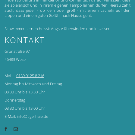
finden so bei uns immer Gehör und können sich darauf verlassen, dass
sie spielerisch und in ihrem eigenen Tempo lernen dürfen. Hierzu zählt
auch, dass jeder - ob klein oder groß - mit einem Lächeln auf den
Lippen und einem guten Gefühl nach Hause geht.
Schwimmen lernen heisst: Ängste überwinden und loslassen!
KONTAKT
Grünstraße 97
46483 Wesel
Mobil:
0159 0125 8 216
Montag bis Mittwoch und Freitag
08:30 Uhr bis 13:30 Uhr
Donnerstag
08:30 Uhr bis 13:00 Uhr
E-Mail: info@tigerhaie.de