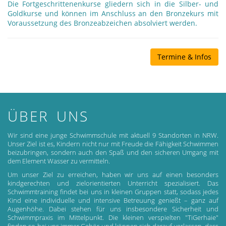
Die Fortgeschrittenenkurse gliedern sich in die Silber- und
Goldkurse und können im Anschluss an den Bronzekurs mit
Voraussetzung des Bronzeabzeichen absolviert werden.
Termine & Infos
ÜBER UNS
Wir sind eine junge Schwimmschule mit aktuell 9 Standorten in NRW.
Unser Ziel ist es, Kindern nicht nur mit Freude die Fähigkeit Schwimmen
beizubringen, sondern auch den Spaß und den sicheren Umgang mit
dem Element Wasser zu vermitteln.
Um unser Ziel zu erreichen, haben wir uns auf einen besonders
kindgerechten und zielorientierten Unterricht spezialisiert. Das
Schwimmtraining findet bei uns in kleinen Gruppen statt, sodass jedes
Kind eine individuelle und intensive Betreuung genießt – ganz auf
Augenhöhe. Dabei stehen für uns insbesondere Sicherheit und
Schwimmpraxis im Mittelpunkt. Die kleinen verspielten "TiGerhaie"