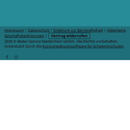
Impressum
|
Datenschutz
|
Erklärung zur Barrierefreiheit
|
Allgemeine
Geschäftsbedingungen
|
Vertrag widerrufen
2026 © Bäder-Service Niederrhein GmbH. Alle Rechte vorbehalten.
Unterstützt durch die
Kursverwaltungssoftware für Schwimmschulen
.