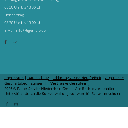
08:30 Uhr bis 13:30 Uhr
Donnerstag
08:30 Uhr bis 13:00 Uhr
E-Mail: info@tigerhaie.de
Impressum
|
Datenschutz
|
Erklärung zur Barrierefreiheit
|
Allgemeine
Geschäftsbedingungen
|
Vertrag widerrufen
2026 © Bäder-Service Niederrhein GmbH. Alle Rechte vorbehalten.
Unterstützt durch die
Kursverwaltungssoftware für Schwimmschulen
.