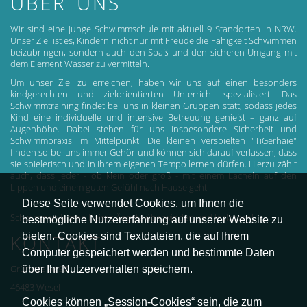
ÜBER UNS
Wir sind eine junge Schwimmschule mit aktuell 9 Standorten in NRW.
Unser Ziel ist es, Kindern nicht nur mit Freude die Fähigkeit Schwimmen
beizubringen, sondern auch den Spaß und den sicheren Umgang mit
dem Element Wasser zu vermitteln.
Um unser Ziel zu erreichen, haben wir uns auf einen besonders
kindgerechten und zielorientierten Unterricht spezialisiert. Das
Schwimmtraining findet bei uns in kleinen Gruppen statt, sodass jedes
Kind eine individuelle und intensive Betreuung genießt – ganz auf
Augenhöhe. Dabei stehen für uns insbesondere Sicherheit und
Schwimmpraxis im Mittelpunkt. Die kleinen verspielten "TiGerhaie"
finden so bei uns immer Gehör und können sich darauf verlassen, dass
sie spielerisch und in ihrem eigenen Tempo lernen dürfen. Hierzu zählt
auch, dass jeder - ob klein oder groß - mit einem Lächeln auf den
Lippen und einem guten Gefühl nach Hause geht.
Diese Seite verwendet Cookies, um Ihnen die
Schwimmen lernen heisst: Ängste überwinden und loslassen!
bestmögliche Nutzererfahrung auf unserer Website zu
bieten. Cookies sind Textdateien, die auf Ihrem
KONTAKT
Computer gespeichert werden und bestimmte Daten
über Ihr Nutzerverhalten speichern.
Grünstraße 97
46483 Wesel
Cookies können „Session-Cookies“ sein, die zum