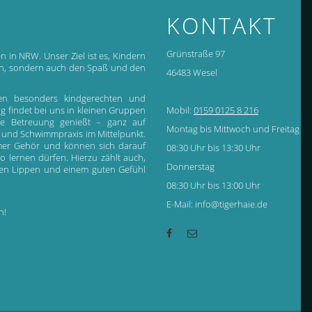
KONTAKT
Grünstraße 97
n in NRW. Unser Ziel ist es, Kindern
gen, sondern auch den Spaß und den
46483 Wesel
en besonders kindgerechten und
ing findet bei uns in kleinen Gruppen
Mobil:
0159 0125 8 216
sive Betreuung genießt – ganz auf
Montag bis Mittwoch und Freitag
 und Schwimmpraxis im Mittelpunkt.
immer Gehör und können sich darauf
08:30 Uhr bis 13:30 Uhr
o lernen dürfen. Hierzu zählt auch,
Donnerstag
 den Lippen und einem guten Gefühl
08:30 Uhr bis 13:00 Uhr
E-Mail: info@tigerhaie.de
n!