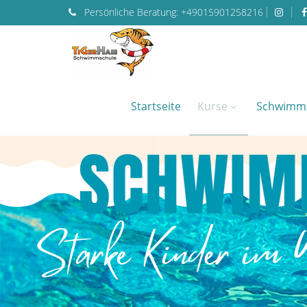
Persönliche
Beratung:
+49015901258216
Startseite
Kurse
Schwimm