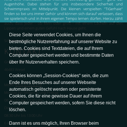
Augenhöhe. Dabei stehen für uns insbesondere Sicherheit und
Schwimmpraxis im Mittelpunkt. Die kleinen verspielten "TiGerhaie"
finden so bei uns immer Gehör und können sich darauf verlassen, dass
sie spielerisch und in ihrem eigenen Tempo lernen dürfen. Hierzu zählt
auch, dass jeder - ob klein oder groß - mit einem Lächeln auf den
Lippen und einem guten Gefühl nach Hause geht.
Diese Seite verwendet Cookies, um Ihnen die
Schwimmen lernen heisst: Ängste überwinden und loslassen!
bestmögliche Nutzererfahrung auf unserer Website zu
bieten. Cookies sind Textdateien, die auf Ihrem
KONTAKT
Computer gespeichert werden und bestimmte Daten
über Ihr Nutzerverhalten speichern.
Grünstraße 97
46483 Wesel
Cookies können „Session-Cookies“ sein, die zum
Ende Ihres Besuches auf unserer Webseite
Mobil:
0159 0125 8 216
automatisch gelöscht werden oder persistente
Montag bis Mittwoch und Freitag
Cookies, die für eine gewisse Dauer auf ihrem
08:30 Uhr bis 13:30 Uhr
Computer gespeichert werden, sofern Sie diese nicht
Donnerstag
löschen.
08:30 Uhr bis 13:00 Uhr
Dann ist es uns möglich, Ihren Browser beim
E-Mail: info@tigerhaie.de