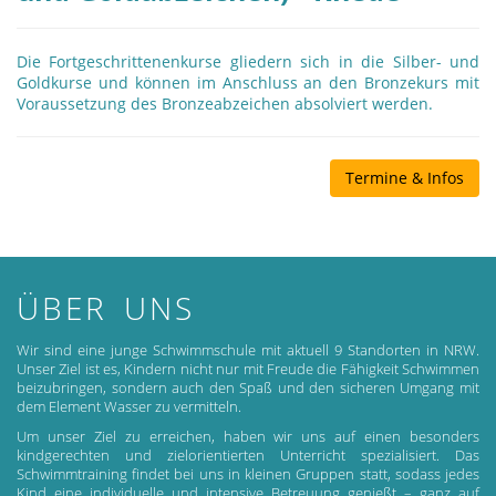
Die Fortgeschrittenenkurse gliedern sich in die Silber- und
Goldkurse und können im Anschluss an den Bronzekurs mit
Voraussetzung des Bronzeabzeichen absolviert werden.
Termine & Infos
ÜBER UNS
Wir sind eine junge Schwimmschule mit aktuell 9 Standorten in NRW.
Unser Ziel ist es, Kindern nicht nur mit Freude die Fähigkeit Schwimmen
beizubringen, sondern auch den Spaß und den sicheren Umgang mit
dem Element Wasser zu vermitteln.
Um unser Ziel zu erreichen, haben wir uns auf einen besonders
kindgerechten und zielorientierten Unterricht spezialisiert. Das
Schwimmtraining findet bei uns in kleinen Gruppen statt, sodass jedes
Kind eine individuelle und intensive Betreuung genießt – ganz auf