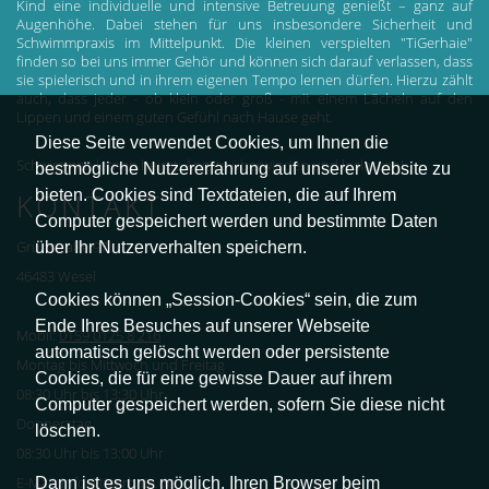
Kind eine individuelle und intensive Betreuung genießt – ganz auf
Augenhöhe. Dabei stehen für uns insbesondere Sicherheit und
Schwimmpraxis im Mittelpunkt. Die kleinen verspielten "TiGerhaie"
finden so bei uns immer Gehör und können sich darauf verlassen, dass
sie spielerisch und in ihrem eigenen Tempo lernen dürfen. Hierzu zählt
auch, dass jeder - ob klein oder groß - mit einem Lächeln auf den
Lippen und einem guten Gefühl nach Hause geht.
Diese Seite verwendet Cookies, um Ihnen die
Schwimmen lernen heisst: Ängste überwinden und loslassen!
bestmögliche Nutzererfahrung auf unserer Website zu
bieten. Cookies sind Textdateien, die auf Ihrem
KONTAKT
Computer gespeichert werden und bestimmte Daten
über Ihr Nutzerverhalten speichern.
Grünstraße 97
46483 Wesel
Cookies können „Session-Cookies“ sein, die zum
Ende Ihres Besuches auf unserer Webseite
Mobil:
0159 0125 8 216
automatisch gelöscht werden oder persistente
Montag bis Mittwoch und Freitag
Cookies, die für eine gewisse Dauer auf ihrem
08:30 Uhr bis 13:30 Uhr
Computer gespeichert werden, sofern Sie diese nicht
Donnerstag
löschen.
08:30 Uhr bis 13:00 Uhr
Dann ist es uns möglich, Ihren Browser beim
E-Mail: info@tigerhaie.de