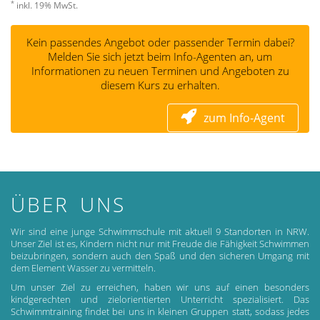
*
inkl. 19% MwSt.
Kein passendes Angebot oder passender Termin dabei?
Melden Sie sich jetzt beim Info-Agenten an, um
Informationen zu neuen Terminen und Angeboten zu
diesem Kurs zu erhalten.
zum Info-Agent
ÜBER UNS
Wir sind eine junge Schwimmschule mit aktuell 9 Standorten in NRW.
Unser Ziel ist es, Kindern nicht nur mit Freude die Fähigkeit Schwimmen
beizubringen, sondern auch den Spaß und den sicheren Umgang mit
dem Element Wasser zu vermitteln.
Um unser Ziel zu erreichen, haben wir uns auf einen besonders
kindgerechten und zielorientierten Unterricht spezialisiert. Das
Schwimmtraining findet bei uns in kleinen Gruppen statt, sodass jedes