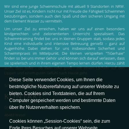
Wir sind eine junge Schwimmschule mit aktuell 9 Standorten in NRW.
Unser Ziel ist es, Kindern nicht nur mit Freude die Fähigkeit Schwimmen
beizubringen, sondern auch den Spaß und den sicheren Umgang mit
dem Element Wasser zu vermitteln.
Um unser Ziel zu erreichen, haben wir uns auf einen besonders
kindgerechten und zielorientierten Unterricht spezialisiert. Das
Schwimmtraining findet bei uns in kleinen Gruppen statt, sodass jedes
Kind eine individuelle und intensive Betreuung genießt – ganz auf
Augenhöhe. Dabei stehen für uns insbesondere Sicherheit und
Schwimmpraxis im Mittelpunkt. Die kleinen verspielten "TiGerhaie"
finden so bei uns immer Gehör und können sich darauf verlassen, dass
sie spielerisch und in ihrem eigenen Tempo lernen dürfen. Hierzu zählt
auch, dass jeder - ob klein oder groß - mit einem Lächeln auf den
Lippen und einem guten Gefühl nach Hause geht.
Diese Seite verwendet Cookies, um Ihnen die
Schwimmen lernen heisst: Ängste überwinden und loslassen!
bestmögliche Nutzererfahrung auf unserer Website zu
bieten. Cookies sind Textdateien, die auf Ihrem
KONTAKT
Computer gespeichert werden und bestimmte Daten
über Ihr Nutzerverhalten speichern.
Grünstraße 97
46483 Wesel
Cookies können „Session-Cookies“ sein, die zum
Ende Ihres Besuches auf unserer Webseite