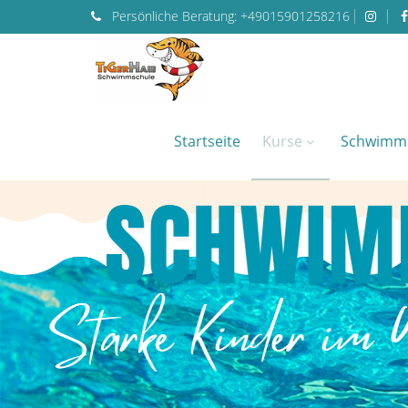
Persönliche
Beratung:
+49015901258216
Startseite
Kurse
Schwimm