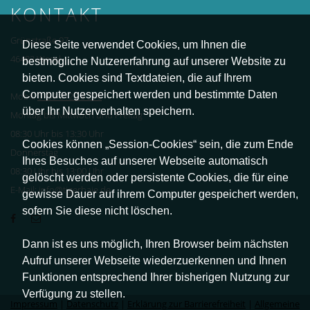
KONTAKT
Grünstraße 97
Diese Seite verwendet Cookies, um Ihnen die
46483 Wesel
bestmögliche Nutzererfahrung auf unserer Website zu
bieten. Cookies sind Textdateien, die auf Ihrem
Computer gespeichert werden und bestimmte Daten
Mobil:
0159 0125 8 216
über Ihr Nutzerverhalten speichern.
Montag bis Mittwoch und Freitag
08:30 Uhr bis 13:30 Uhr
Cookies können „Session-Cookies“ sein, die zum Ende
Donnerstag
Ihres Besuches auf unserer Webseite automatisch
08:30 Uhr bis 13:00 Uhr
gelöscht werden oder persistente Cookies, die für eine
E-Mail: info@tigerhaie.de
gewisse Dauer auf ihrem Computer gespeichert werden,
sofern Sie diese nicht löschen.
Dann ist es uns möglich, Ihren Browser beim nächsten
Aufruf unserer Webseite wiederzuerkennen und Ihnen
Funktionen entsprechend Ihrer bisherigen Nutzung zur
Verfügung zu stellen.
Impressum
|
Datenschutz
|
Erklärung zur Barrierefreiheit
|
Allgemeine