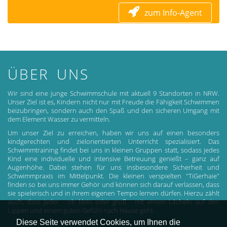
zum Info-Agent
ÜBER UNS
Wir sind eine junge Schwimmschule mit aktuell 9 Standorten in NRW.
Unser Ziel ist es, Kindern nicht nur mit Freude die Fähigkeit Schwimmen
beizubringen, sondern auch den Spaß und den sicheren Umgang mit
dem Element Wasser zu vermitteln.
Um unser Ziel zu erreichen, haben wir uns auf einen besonders
kindgerechten und zielorientierten Unterricht spezialisiert. Das
Schwimmtraining findet bei uns in kleinen Gruppen statt, sodass jedes
Kind eine individuelle und intensive Betreuung genießt – ganz auf
Augenhöhe. Dabei stehen für uns insbesondere Sicherheit und
Schwimmpraxis im Mittelpunkt. Die kleinen verspielten "TiGerhaie"
finden so bei uns immer Gehör und können sich darauf verlassen, dass
sie spielerisch und in ihrem eigenen Tempo lernen dürfen. Hierzu zählt
auch, dass jeder - ob klein oder groß - mit einem Lächeln auf den
Lippen und einem guten Gefühl nach Hause geht.
Diese Seite verwendet Cookies, um Ihnen die