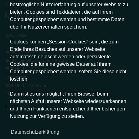
Schwimmen lernen heisst: Ängste überwinden und loslassen!
bestmögliche Nutzererfahrung auf unserer Website zu
bieten. Cookies sind Textdateien, die auf Ihrem
KONTAKT
Computer gespeichert werden und bestimmte Daten
über Ihr Nutzerverhalten speichern.
Grünstraße 97
46483 Wesel
Cookies können „Session-Cookies“ sein, die zum
Ende Ihres Besuches auf unserer Webseite
Mobil:
0159 0125 8 216
automatisch gelöscht werden oder persistente
Montag bis Mittwoch und Freitag
Cookies, die für eine gewisse Dauer auf ihrem
08:30 Uhr bis 13:30 Uhr
Computer gespeichert werden, sofern Sie diese nicht
Donnerstag
löschen.
08:30 Uhr bis 13:00 Uhr
Dann ist es uns möglich, Ihren Browser beim
E-Mail: info@tigerhaie.de
nächsten Aufruf unserer Webseite wiederzuerkennen
und Ihnen Funktionen entsprechend Ihrer bisherigen
Nutzung zur Verfügung zu stellen.
Datenschutzerklärung