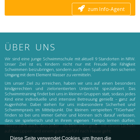
zum Info-Agent
ÜBER UNS
Wir sind eine junge Schwimmschule mit aktuell 9 Standorten in NRW.
Unser Ziel ist es, Kindern nicht nur mit Freude die Fähigkeit
Schwimmen beizubringen, sondern auch den Spaß und den sicheren
Umgang mit dem Element Wasser zu vermitteln.
Um unser Ziel zu erreichen, haben wir uns auf einen besonders
kindgerechten und zielorientierten Unterricht spezialisiert. Das
Schwimmtraining findet bei uns in kleinen Gruppen statt, sodass jedes
Kind eine individuelle und intensive Betreuung genießt – ganz auf
Augenhöhe. Dabei stehen für uns insbesondere Sicherheit und
Schwimmpraxis im Mittelpunkt. Die kleinen verspielten "TiGerhaie"
finden so bei uns immer Gehör und können sich darauf verlassen,
dass sie spielerisch und in ihrem eigenen Tempo lernen dürfen.
Hierzu zählt auch, dass jeder - ob klein oder groß - mit einem Lächeln
auf den Lippen und einem guten Gefühl nach Hause geht.
Diese Seite verwendet Cookies, um Ihnen die