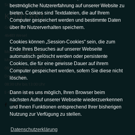
Schwimmen lernen heisst: Ängste überwinden und loslassen!
bestmögliche Nutzererfahrung auf unserer Website zu
bieten. Cookies sind Textdateien, die auf Ihrem
KONTAKT
Computer gespeichert werden und bestimmte Daten
über Ihr Nutzerverhalten speichern.
Grünstraße 97
46483 Wesel
Cookies können „Session-Cookies“ sein, die zum
Ende Ihres Besuches auf unserer Webseite
Mobil:
0159 0125 8 216
automatisch gelöscht werden oder persistente
Montag bis Mittwoch und Freitag
Cookies, die für eine gewisse Dauer auf ihrem
08:30 Uhr bis 13:30 Uhr
Computer gespeichert werden, sofern Sie diese nicht
Donnerstag
löschen.
08:30 Uhr bis 13:00 Uhr
Dann ist es uns möglich, Ihren Browser beim
E-Mail: info@tigerhaie.de
nächsten Aufruf unserer Webseite wiederzuerkennen
und Ihnen Funktionen entsprechend Ihrer bisherigen
Nutzung zur Verfügung zu stellen.
Datenschutzerklärung