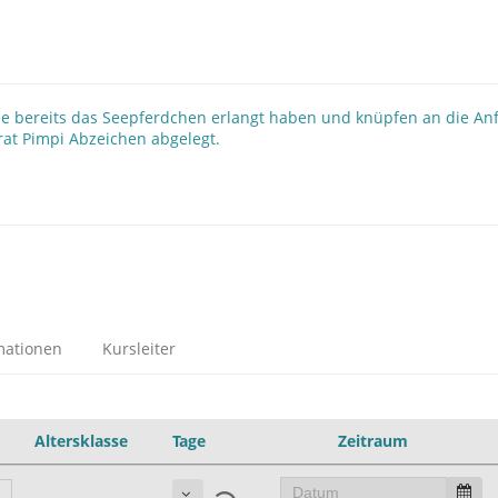
die bereits das Seepferdchen erlangt haben und knüpfen an die An
Pirat Pimpi Abzeichen abgelegt.
mationen
Kursleiter
Altersklasse
Tage
Zeitraum