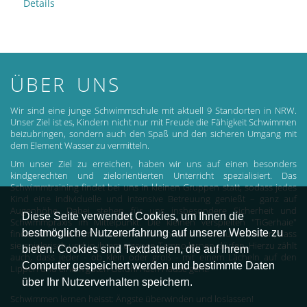
Details
ÜBER UNS
Wir sind eine junge Schwimmschule mit aktuell 9 Standorten in NRW.
Unser Ziel ist es, Kindern nicht nur mit Freude die Fähigkeit Schwimmen
beizubringen, sondern auch den Spaß und den sicheren Umgang mit
dem Element Wasser zu vermitteln.
Um unser Ziel zu erreichen, haben wir uns auf einen besonders
kindgerechten und zielorientierten Unterricht spezialisiert. Das
Schwimmtraining findet bei uns in kleinen Gruppen statt, sodass jedes
Kind eine individuelle und intensive Betreuung genießt – ganz auf
Augenhöhe. Dabei stehen für uns insbesondere Sicherheit und
Diese Seite verwendet Cookies, um Ihnen die
Schwimmpraxis im Mittelpunkt. Die kleinen verspielten "TiGerhaie"
bestmögliche Nutzererfahrung auf unserer Website zu
finden so bei uns immer Gehör und können sich darauf verlassen, dass
sie spielerisch und in ihrem eigenen Tempo lernen dürfen. Hierzu zählt
bieten. Cookies sind Textdateien, die auf Ihrem
auch, dass jeder - ob klein oder groß - mit einem Lächeln auf den
Computer gespeichert werden und bestimmte Daten
Lippen und einem guten Gefühl nach Hause geht.
über Ihr Nutzerverhalten speichern.
Schwimmen lernen heisst: Ängste überwinden und loslassen!