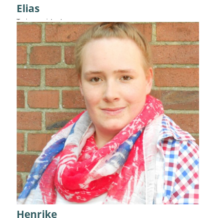
Elias
Trainerassistent
Details
Henrike