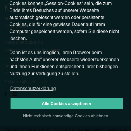
Cookies können „Session-Cookies“ sein, die zum
KONTAKT
Ende Ihres Besuches auf unserer Webseite
automatisch gelöscht werden oder persistente
Grünstraße 97
Cookies, die für eine gewisse Dauer auf ihrem
46483 Wesel
Computer gespeichert werden, sofern Sie diese nicht
löschen.
Mobil:
0159 0125 8 216
Montag bis Mittwoch und Freitag
Dann ist es uns möglich, Ihren Browser beim
08:30 Uhr bis 13:30 Uhr
nächsten Aufruf unserer Webseite wiederzuerkennen
Donnerstag
und Ihnen Funktionen entsprechend Ihrer bisherigen
Nutzung zur Verfügung zu stellen.
08:30 Uhr bis 13:00 Uhr
E-Mail: info@tigerhaie.de
Datenschutzerklärung
Alle Cookies akzeptieren
Nicht technisch notwendige Cookies ablehnen
Impressum
|
Datenschutz
|
Erklärung zur Barrierefreiheit
|
Allgemeine