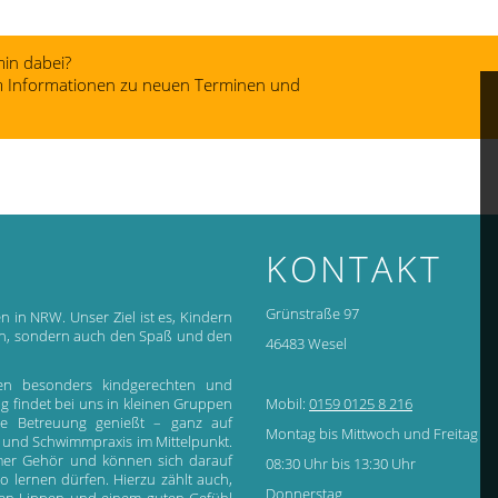
in dabei?
 um Informationen zu neuen Terminen und
KONTAKT
Grünstraße 97
n in NRW. Unser Ziel ist es, Kindern
gen, sondern auch den Spaß und den
46483 Wesel
en besonders kindgerechten und
ing findet bei uns in kleinen Gruppen
Mobil:
0159 0125 8 216
sive Betreuung genießt – ganz auf
Montag bis Mittwoch und Freitag
 und Schwimmpraxis im Mittelpunkt.
immer Gehör und können sich darauf
08:30 Uhr bis 13:30 Uhr
o lernen dürfen. Hierzu zählt auch,
Donnerstag