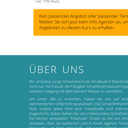
*
inkl. 19% MwSt.
Kein passendes Angebot oder passender Term
Melden Sie sich jetzt beim Info-Agenten an,
Angeboten zu diesem Kurs zu erhalten.
ÜBER UNS
Wir sind eine junge Schwimmschule mit aktuell 9 Standorte
nicht nur mit Freude die Fähigkeit Schwimmen beizubrin
sicheren Umgang mit dem Element Wasser zu vermitteln.
Um unser Ziel zu erreichen, haben wir uns auf ein
zielorientierten Unterricht spezialisiert. Das Schwimmtrain
statt, sodass jedes Kind eine individuelle und inten
Augenhöhe. Dabei stehen für uns insbesondere Sicherheit
Die kleinen verspielten "TiGerhaie" finden so bei uns 
verlassen, dass sie spielerisch und in ihrem eigenen Temp