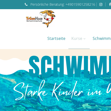
Persönliche
Beratung:
+49015901258216
Startseite
Kurse
Schwimm