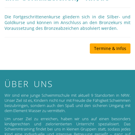
Die Fortgeschrittenenkurse gliedern sich in die Silber- und
Goldkurse und können im Anschluss an den Bronzekurs mit
Voraussetzung des Bronzeabzeichen absolviert werden.
Termine & Infos
ÜBER UNS
Wir sind eine junge Schwimmschule mit aktuell 9 Standorten in NRW.
Unser Ziel ist es, Kindern nicht nur mit Freude die Fähigkeit Schwimmen
beizubringen, sondern auch den Spaß und den sicheren Umgang mit
dem Element Wasser zu vermitteln.
Um unser Ziel zu erreichen, haben wir uns auf einen besonders
kindgerechten und zielorientierten Unterricht spezialisiert. Das
Schwimmtraining findet bei uns in kleinen Gruppen statt, sodass jedes
Kind eine individuelle und intensive Betreuung genießt – ganz auf