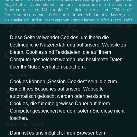
Augenhöhe. Dabei stehen für uns insbesondere Sicherheit und
Schwimmpraxis im Mittelpunkt. Die kleinen verspielten "TiGerhaie"
finden so bei uns immer Gehör und können sich darauf verlassen, dass
sie spielerisch und in ihrem eigenen Tempo lernen dürfen. Hierzu zählt
auch, dass jeder - ob klein oder groß - mit einem Lächeln auf den
Lippen und einem guten Gefühl nach Hause geht.
Diese Seite verwendet Cookies, um Ihnen die
Schwimmen lernen heisst: Ängste überwinden und loslassen!
bestmögliche Nutzererfahrung auf unserer Website zu
bieten. Cookies sind Textdateien, die auf Ihrem
KONTAKT
Computer gespeichert werden und bestimmte Daten
über Ihr Nutzerverhalten speichern.
Grünstraße 97
46483 Wesel
Cookies können „Session-Cookies“ sein, die zum
Ende Ihres Besuches auf unserer Webseite
Mobil:
0159 0125 8 216
automatisch gelöscht werden oder persistente
Montag bis Mittwoch und Freitag
Cookies, die für eine gewisse Dauer auf ihrem
08:30 Uhr bis 13:30 Uhr
Computer gespeichert werden, sofern Sie diese nicht
Donnerstag
löschen.
08:30 Uhr bis 13:00 Uhr
Dann ist es uns möglich, Ihren Browser beim
E-Mail: info@tigerhaie.de