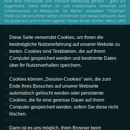
Kind eine individuelle und intensive Betreuung genießt – ganz auf
Augenhöhe. Dabei stehen für uns insbesondere Sicherheit und
Schwimmpraxis im Mittelpunkt. Die kleinen verspielten "TiGerhaie"
finden so bei uns immer Gehör und können sich darauf verlassen, dass
sie spielerisch und in ihrem eigenen Tempo lernen dürfen. Hierzu zählt
auch, dass jeder - ob klein oder groß - mit einem Lächeln auf den
Lippen und einem guten Gefühl nach Hause geht.
Diese Seite verwendet Cookies, um Ihnen die
Schwimmen lernen heisst: Ängste überwinden und loslassen!
bestmögliche Nutzererfahrung auf unserer Website zu
bieten. Cookies sind Textdateien, die auf Ihrem
KONTAKT
Computer gespeichert werden und bestimmte Daten
über Ihr Nutzerverhalten speichern.
Grünstraße 97
46483 Wesel
Cookies können „Session-Cookies“ sein, die zum
Ende Ihres Besuches auf unserer Webseite
Mobil:
0159 0125 8 216
automatisch gelöscht werden oder persistente
Montag bis Mittwoch und Freitag
Cookies, die für eine gewisse Dauer auf ihrem
08:30 Uhr bis 13:30 Uhr
Computer gespeichert werden, sofern Sie diese nicht
Donnerstag
löschen.
08:30 Uhr bis 13:00 Uhr
Dann ist es uns möglich, Ihren Browser beim
E-Mail: info@tigerhaie.de