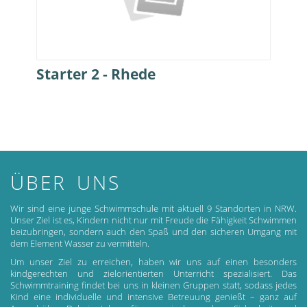
Starter 2 - Rhede
ÜBER UNS
Wir sind eine junge Schwimmschule mit aktuell 9 Standorten in NRW.
Unser Ziel ist es, Kindern nicht nur mit Freude die Fähigkeit Schwimmen
beizubringen, sondern auch den Spaß und den sicheren Umgang mit
dem Element Wasser zu vermitteln.
Um unser Ziel zu erreichen, haben wir uns auf einen besonders
kindgerechten und zielorientierten Unterricht spezialisiert. Das
Schwimmtraining findet bei uns in kleinen Gruppen statt, sodass jedes
Kind eine individuelle und intensive Betreuung genießt – ganz auf