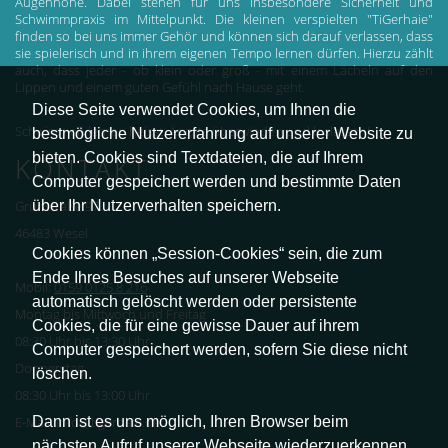
Augenhöhe. Dabei stehen für uns insbesondere Sicherheit und
Schwimmpraxis im Mittelpunkt. Die kleinen verspielten "TiGerhaie"
finden so bei uns immer Gehör und können sich darauf verlassen, dass
sie spielerisch und in ihrem eigenen Tempo lernen dürfen. Hierzu zählt
auch, dass jeder - ob klein oder groß - mit einem Lächeln auf den
Lippen und einem guten Gefühl nach Hause geht.
Diese Seite verwendet Cookies, um Ihnen die
Schwimmen lernen heisst: Ängste überwinden und loslassen!
bestmögliche Nutzererfahrung auf unserer Website zu
bieten. Cookies sind Textdateien, die auf Ihrem
KONTAKT
Computer gespeichert werden und bestimmte Daten
über Ihr Nutzerverhalten speichern.
Grünstraße 97
46483 Wesel
Cookies können „Session-Cookies“ sein, die zum
Ende Ihres Besuches auf unserer Webseite
Mobil:
0159 0125 8 216
automatisch gelöscht werden oder persistente
Montag bis Mittwoch und Freitag
Cookies, die für eine gewisse Dauer auf ihrem
08:30 Uhr bis 13:30 Uhr
Computer gespeichert werden, sofern Sie diese nicht
Donnerstag
löschen.
08:30 Uhr bis 13:00 Uhr
Dann ist es uns möglich, Ihren Browser beim
E-Mail: info@tigerhaie.de
nächsten Aufruf unserer Webseite wiederzuerkennen