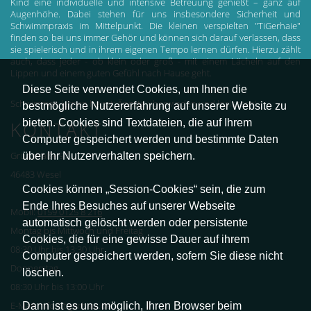
Kind eine individuelle und intensive Betreuung genießt – ganz auf
Augenhöhe. Dabei stehen für uns insbesondere Sicherheit und
Schwimmpraxis im Mittelpunkt. Die kleinen verspielten "TiGerhaie"
finden so bei uns immer Gehör und können sich darauf verlassen, dass
sie spielerisch und in ihrem eigenen Tempo lernen dürfen. Hierzu zählt
auch, dass jeder - ob klein oder groß - mit einem Lächeln auf den
Lippen und einem guten Gefühl nach Hause geht.
Diese Seite verwendet Cookies, um Ihnen die
Schwimmen lernen heisst: Ängste überwinden und loslassen!
bestmögliche Nutzererfahrung auf unserer Website zu
bieten. Cookies sind Textdateien, die auf Ihrem
KONTAKT
Computer gespeichert werden und bestimmte Daten
über Ihr Nutzerverhalten speichern.
Grünstraße 97
46483 Wesel
Cookies können „Session-Cookies“ sein, die zum
Ende Ihres Besuches auf unserer Webseite
Mobil:
0159 0125 8 216
automatisch gelöscht werden oder persistente
Montag bis Mittwoch und Freitag
Cookies, die für eine gewisse Dauer auf ihrem
08:30 Uhr bis 13:30 Uhr
Computer gespeichert werden, sofern Sie diese nicht
Donnerstag
löschen.
08:30 Uhr bis 13:00 Uhr
Dann ist es uns möglich, Ihren Browser beim
E-Mail: info@tigerhaie.de