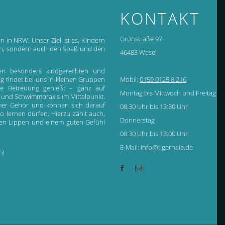
KONTAKT
Grünstraße 97
n in NRW. Unser Ziel ist es, Kindern
gen, sondern auch den Spaß und den
46483 Wesel
en besonders kindgerechten und
ing findet bei uns in kleinen Gruppen
Mobil:
0159 0125 8 216
sive Betreuung genießt – ganz auf
Montag bis Mittwoch und Freitag
 und Schwimmpraxis im Mittelpunkt.
immer Gehör und können sich darauf
08:30 Uhr bis 13:30 Uhr
o lernen dürfen. Hierzu zählt auch,
Donnerstag
 den Lippen und einem guten Gefühl
08:30 Uhr bis 13:00 Uhr
E-Mail: info@tigerhaie.de
n!