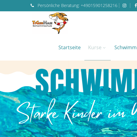
Persönliche
Beratung:
+49015901258216
Startseite
Kurse
Schwimm